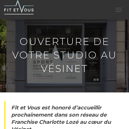
D
É
P
L
I
OUVERTURE DE
E
R
VOTRE STUDIO AU
L
A
VÉSINET
N
A
V
I
G
A
T
I
Fit et Vous est honoré d’accueillir
O
prochainement dans son réseau de
N
Franchise Charlotte Lozé au cœur du